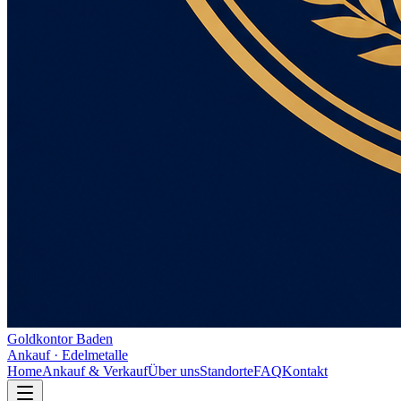
Goldkontor Baden
Ankauf · Edelmetalle
Home
Ankauf & Verkauf
Über uns
Standorte
FAQ
Kontakt