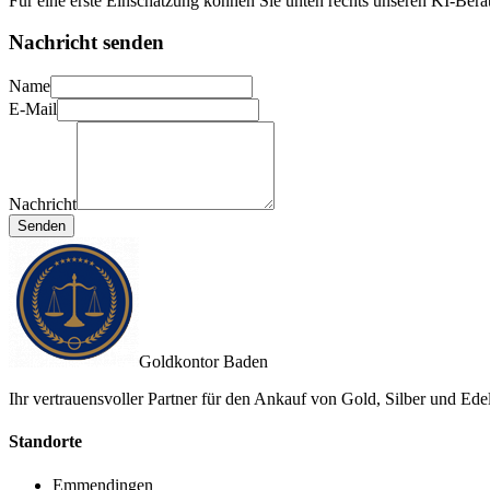
Für eine erste Einschätzung können Sie unten rechts unseren KI-Bera
Nachricht senden
Name
E-Mail
Nachricht
Senden
Goldkontor Baden
Ihr vertrauensvoller Partner für den Ankauf von Gold, Silber und Ede
Standorte
Emmendingen