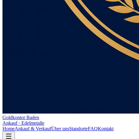
Goldkontor Baden
Ankauf · Edelmetalle
Home
Ankauf & Verkauf
Über uns
Standorte
FAQ
Kontakt